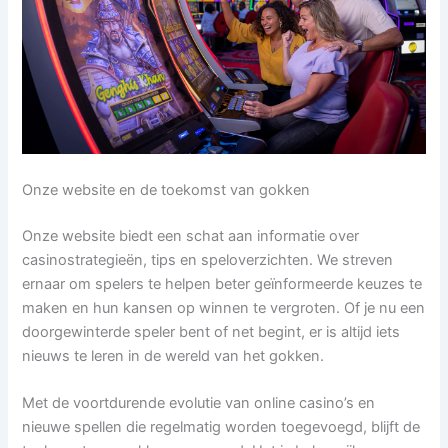
Onze website en de toekomst van gokken
Onze website biedt een schat aan informatie over
casinostrategieën, tips en speloverzichten. We streven
ernaar om spelers te helpen beter geïnformeerde keuzes te
maken en hun kansen op winnen te vergroten. Of je nu een
doorgewinterde speler bent of net begint, er is altijd iets
nieuws te leren in de wereld van het gokken.
Met de voortdurende evolutie van online casino’s en
nieuwe spellen die regelmatig worden toegevoegd, blijft de