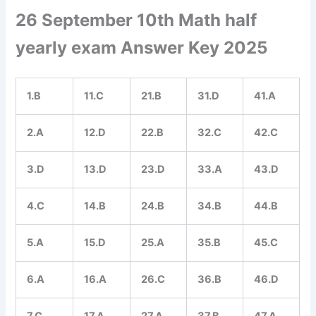
26 September 10th Math half
yearly exam Answer Key 2025
1.B
11.C
21.B
31.D
41.A
2.A
12.D
22.B
32.C
42.C
3.D
13.D
23.D
33.A
43.D
4.C
14.B
24.B
34.B
44.B
5.A
15.D
25.A
35.B
45.C
6.A
16.A
26.C
36.B
46.D