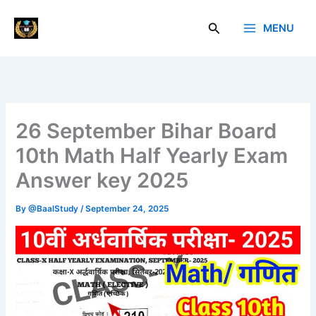
Skip
to
Search
MENU
Baal Study
content
26 September Bihar Board
10th Math Half Yearly Exam
Answer key 2025
By
@BaalStudy
/
September 24, 2025