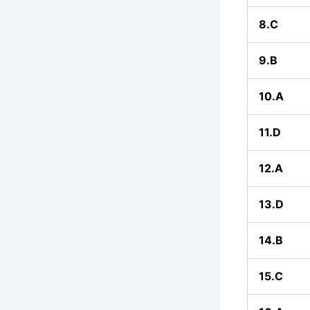
8.C
9.B
10.A
11.D
12.A
13.D
14.B
15.C