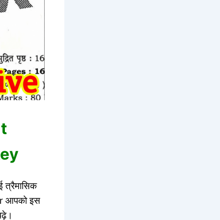
t
key
ई त्रैमासिक
wer आपको इस
ढ़े।