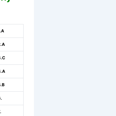
.A
.A
3.C
4.A
.B
.
.