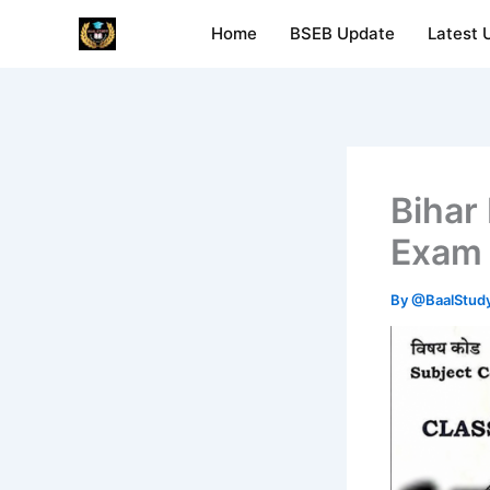
Skip
Home
BSEB Update
Latest 
Baal Study
to
content
Bihar
Exam 
By
@BaalStud