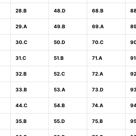
28.B
48.D
68.B
88
29.A
49.B
69.A
89
30.C
50.D
70.C
9
31.C
51.B
71.A
91
32.B
52.C
72.A
92
33.B
53.A
73.D
93
44.C
54.B
74.A
9
35.B
55.D
75.B
95