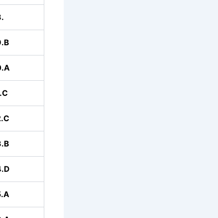
.
.B
0.A
.C
.C
.B
4.D
.A