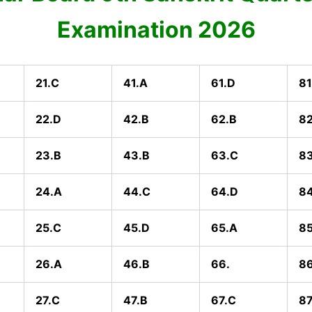
Examination 2026
21.C
41.A
61.D
81
22.D
42.B
62.B
82
23.B
43.B
63.C
8
24.A
44.C
64.D
8
25.C
45.D
65.A
85
26.A
46.B
66.
86
27.C
47.B
67.C
87