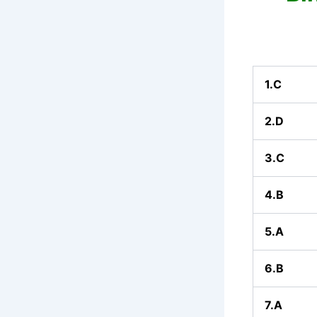
1.C
2.D
3.C
4.B
5.A
6.B
7.A