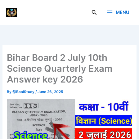
Skip
to
Search
MENU
Baal Study
content
Bihar Board 2 July 10th
Science Quarterly Exam
Answer key 2026
By
@BaalStudy
/
June 26, 2025