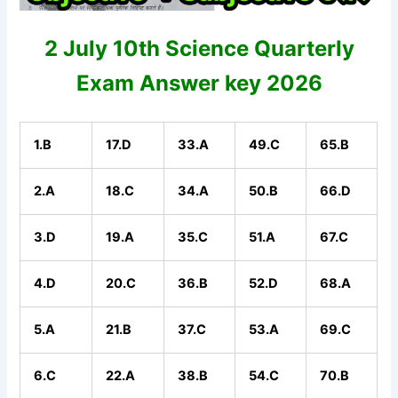
2 July 10th Science Quarterly
Exam Answer key 2026
1.B
17.D
33.A
49.C
65.B
2.A
18.C
34.A
50.B
66.D
3.D
19.A
35.C
51.A
67.C
4.D
20.C
36.B
52.D
68.A
5.A
21.B
37.C
53.A
69.C
6.C
22.A
38.B
54.C
70.B