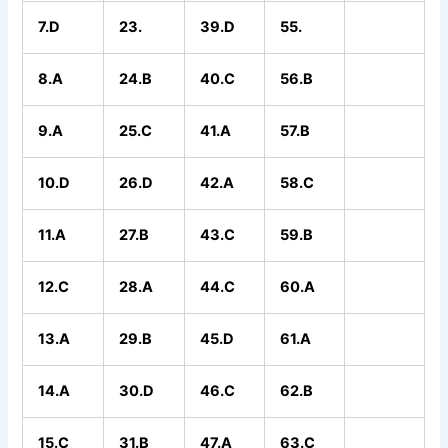
7.D
23.
39.D
55.
8.A
24.B
40.C
56.B
9.A
25.C
41.A
57.B
10.D
26.D
42.A
58.C
11.A
27.B
43.C
59.B
12.C
28.A
44.C
60.A
13.A
29.B
45.D
61.A
14.A
30.D
46.C
62.B
15.C
31.B
47.A
63.C