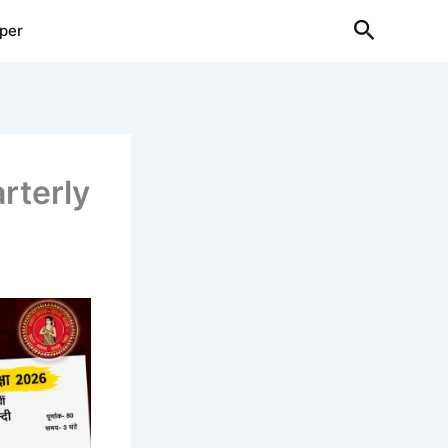
Search
per
rterly