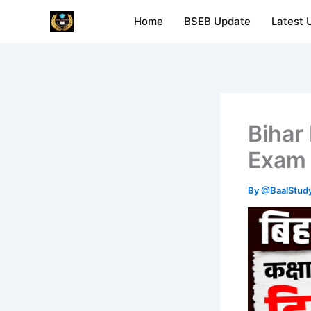
Skip
Home
BSEB Update
Latest 
Baal Study
to
content
Bihar
Exam 
By
@BaalStud