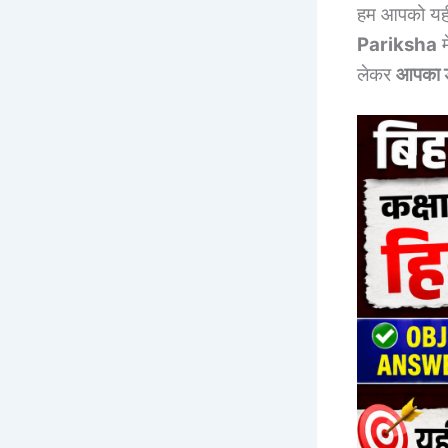
हम आपको यही स
Pariksha
म
लेकर
आपका डर