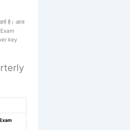
निवार्य है। आज
y Exam
er key
rterly
 Exam