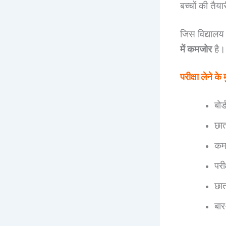
बच्चों की तैय
जिस विद्यालय मे
में कमजोर
है।
परीक्षा लेने के म
बोर
छात
कम
परी
छात
बार