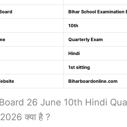
 Board
Bihar School Examination
10th
ame
Quarterly Exam
Hindi
1st sitting
Website
Biharboardonline.com
 Board 26 June 10th Hindi Qua
026 क्या है ?