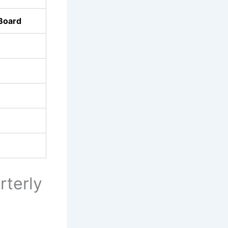
 Board
rterly