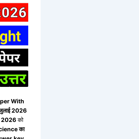
aper With
जुलाई 2026
ई 2026
को
cience का
nswer
key