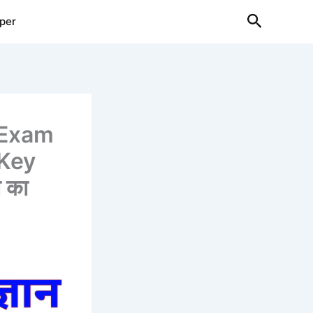
Search
per
 Exam
 Key
ा का