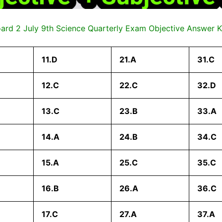
oard 2 July 9th Science Quarterly Exam Objective Answer 
11.D
21.A
31.C
12.C
22.C
32.D
13.C
23.B
33.A
14.A
24.B
34.C
15.A
25.C
35.C
16.B
26.A
36.C
17.C
27.A
37.A