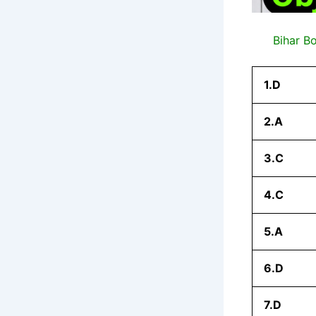
Bihar B
1.D
2.A
3.C
4.C
5.A
6.D
7.D