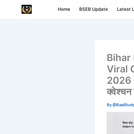
Skip
Home
BSEB Update
Latest 
Baal Study
to
content
Bihar
Viral
2026 – ब
क्वेश्चन
By
@BaalStud