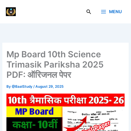
Skip
to
Search
MENU
Baal Study
content
Mp Board 10th Science
Trimasik Pariksha 2025
PDF: ऑरिजनल पेपर
By
@BaalStudy
/
August 29, 2025